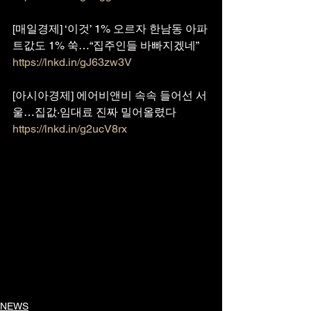
[매일경제] ‘이것’ 1% 오르자 한남동 아파
트값도 1% 쑥…“집주인들 바빠지겠네”
https://lnkd.in/gJ63zw3V
[아시아경제] 에어비앤비 속속 들어선 서
울…집값·임대료 진짜 밀어올렸다
https://lnkd.in/g2ucV8rx
NEWS