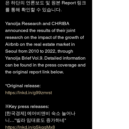
은 하단의 언론보도 및 원본 Report 링크
를 통해 확인할 수 있습니다.
Yanolja Research and CHRIBA 
announced the results of their joint 
research on the impact of the growth of 
Airbnb on the real estate market in 
Seoul from 2010 to 2022, through 
Yanolja Brief Vol.9. Detailed information 
can be found in the press coverage and 
the original report link below.
*Original release: 
https://lnkd.in/g99zmrst
※Key press releases:
[한국경제] 에어비앤비 숙소 늘어나
니…"빌라 임대료도 증가하네"
https://lnkd.in/gSkggMx8