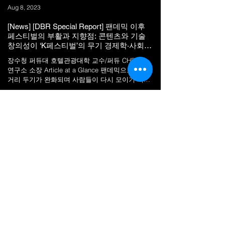
Aug 8, 2023
[News] [DBR Special Report] 팬데믹 이후
페스티벌의 부활과 지향점: 콘텐츠와 기술
창의성이 ‘K페스티벌’의 무기 경제학·사회학
적 분석으로 혁신 꾀해야
장수청 퍼듀대 호텔관광대학 교수/퍼듀 CHRIBA
연구소 소장 Article at a Glance 팬데믹으로 인한
거리 두기가 완화되며 사람들이 다시 모이기 시작
했다. 그간 중단됐던 국내외 대규모 페스티벌 역시
재개되고 있다. 일부 페스티벌은...