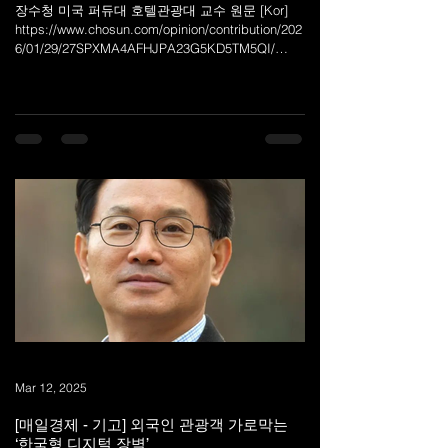
장수청 미국 퍼듀대 호텔관광대 교수 원문 [Kor]
https://www.chosun.com/opinion/contribution/202
6/01/29/27SPXMA4AFHJPA23G5KD5TM5QI/
[Eng] https://www.chosun.com/english/opinion-
en/2026/01/29/EOV5OJ6DRNEYLFCASY7GG4T72
E/ K팝과 한국 드라마가 세계인의 안방을 점령했
다. 그러나 냉정하게 자문해보자. 이 폭발적인 관
심이 한국행 비행기 티켓 발권과 한국 내에서의 소
비로 직결되는가? 안타깝게도 그 연결고리는 느슨
하다. K컬처의 브랜드 가치가 관광 수입과 지역 경
제 활성화로 이어지는 선순환 구조는 아직 답보 상
태다. 문제는 명확하다. 우리는 여전히 보여주기에
만 골몰하고 있다. 이제는 세계인이 달력에 표시를
하며 “이 시기엔 반드시 한국에 가야 한다”고 결심
하게 하는 ‘오게 만드는 구조’가 필요하다. 그 해법
이 바로 ‘한국
Mar 12, 2025
[매일경제 - 기고] 외국인 관광객 가로막는
‘한국형 디지털 장벽’