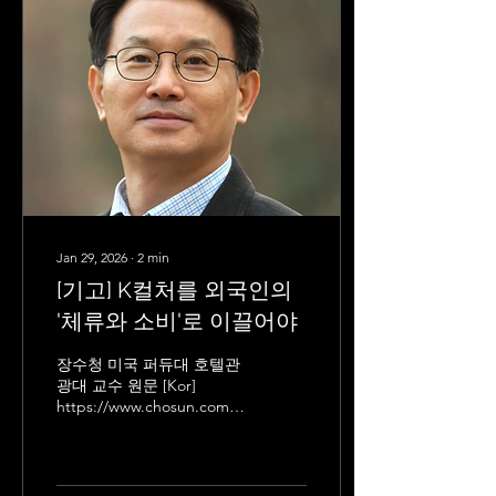
Transport. Leveraging
these data, the analysis
highlights two key
empirical insights and
concludes with a concise
discussion of their
implications. 🔍 Read the
full report to...
Jan 29, 2026
∙
2
min
[기고] K컬처를 외국인의
'체류와 소비'로 이끌어야
장수청 미국 퍼듀대 호텔관
광대 교수 원문 [Kor]
https://www.chosun.com/opinion/contribution/2026/01/29
[Eng]
https://www.chosun.com/english/opinion-
en/2026/01/29/EOV5OJ6DRNEYLFCASY7GG4T72E/
K팝과 한국 드라마가 세계