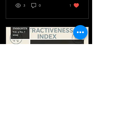
인의 안방을 점령했다. 그러
3
0
1
나 냉정하게 자문해보자. 이
폭발적인 관심이 한국행 비
행기 티켓 발권과 한국 내에
서의 소비로 직결되는가? 안
타깝게도 그 연결고리는 느
슨하다. K컬처의 브랜드 가
치가 관광 수입과 지역 경제
활성화로 이어지는 선순환
구조는 아직 답보 상태다.
문제는 명확하다. 우리는 여
전히 보여주기에만 골몰하
고 있다. 이제는 세계인이
달력에 표시를 하며 “이 시
기엔 반드시 한국에 가야 한
다”고 결심하게 하는 ‘오게
만드는 구조’가 필요하다.
그 해법이 바로 ‘한국판 사
Sep 22, 2025
∙
1
min
우스 바이...
[CHRIBA Insights Vol. 3
No. 7] Deconstructing
Urban Tourism Appeal
We are pleased to share